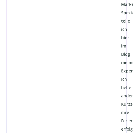
Marke
Spezia
teile
ich
hier
im
Blog
mein
Exper
Ich
helfe
ande
Kurzz
ihre
Ferie
erfolg