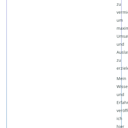
zu
vermi
um
maxi
Umsa
und
Ausla
zu
erziel
Mein
Wisse
und
Erfah
veröff
ich
hier