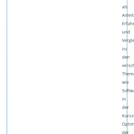
als
Anlei
Erfah
und
Vergl
zu
den
versc
Them
wie
Softw
in
der
Kurzz
Optim
der