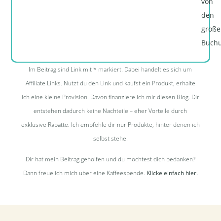
von
den
große
Buchu
Im Beitrag sind Link mit * markiert. Dabei handelt es sich um
Affiliate Links. Nutzt du den Link und kaufst ein Produkt, erhalte
ich eine kleine Provision. Davon finanziere ich mir diesen Blog. Dir
entstehen dadurch keine Nachteile – eher Vorteile durch
exklusive Rabatte. Ich empfehle dir nur Produkte, hinter denen ich
selbst stehe.
Dir hat mein Beitrag geholfen und du möchtest dich bedanken?
Dann freue ich mich über eine Kaffeespende.
Klicke einfach hier.