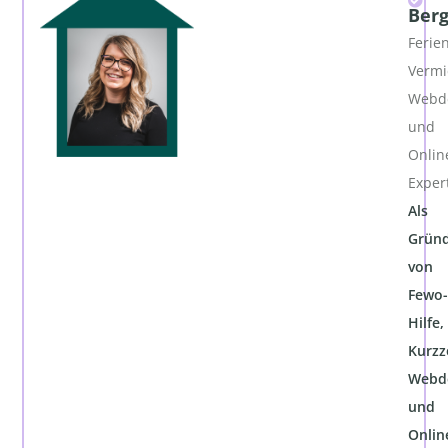
Ber
Ferie
Vermi
Webde
und
Onlin
Exper
Als
Gründ
von
Fewo-
Hilfe,
Kurzz
Webde
und
Onlin