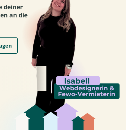
e deiner
en an die
ragen