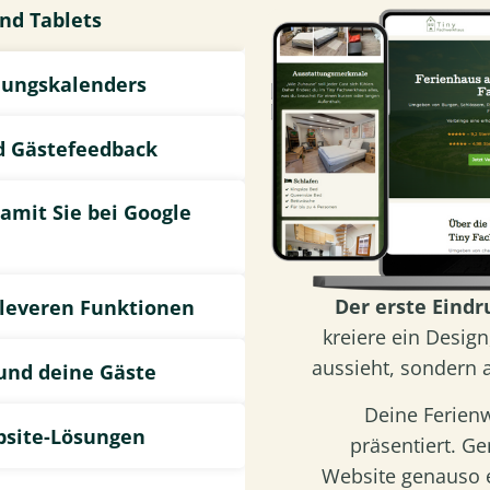
nd Tablets
hungskalenders
d Gästefeedback
amit Sie bei Google
Der erste Eindr
cleveren Funktionen
kreiere ein Desig
aussieht, sondern a
 und deine Gäste
Deine Ferien
bsite-Lösungen
präsentiert. G
Website genauso e