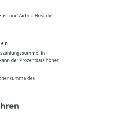
Gast und Airbnb Host die
 ein
 Auszahlungssumme. In
kann der Prozentsatz höher
Zwischensumme des
ühren