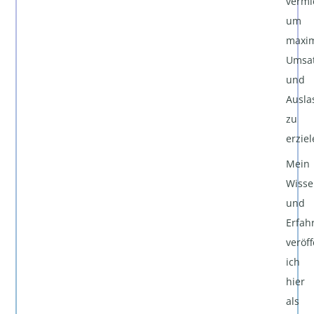
vermi
um
maxi
Umsa
und
Ausla
zu
erziel
Mein
Wisse
und
Erfah
veröff
ich
hier
als