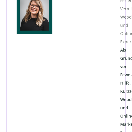
Ferie
Vermi
Webde
und
Onlin
Exper
Als
Gründ
von
Fewo-
Hilfe,
Kurzz
Webde
und
Onlin
Marke