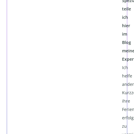
Spezia
teile
ich
hier
im
Blog
mein
Exper
Ich
helfe
ande
Kurzz
ihre
Ferie
erfolg
zu